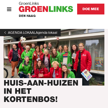
GroenLinks
DOE MEE
DEN HAAG
HOME
AGENDA LOKAAL
Agenda lokaal
STANDPUNTEN
KOM IN ACTIE
Onze afdeling
Onze mensen
HUIS-AAN-HUIZEN
IN HET
Het laatste nieuws
KORTENBOS!
Agenda