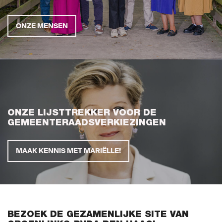
Vacatures
ONZE MENSEN
Naar de landelijke website (GroenLinks.nl)
MIJN GROENLINKS
ONZE LIJSTTREKKER VOOR DE
GEMEENTERAADSVERKIEZINGEN
MAAK KENNIS MET MARIËLLE!
BEZOEK DE GEZAMENLIJKE SITE VAN