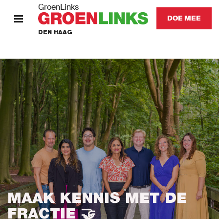
GroenLinks
DOE MEE
DEN HAAG
HOME
STANDPUNTEN
KOM IN ACTIE
Onze afdeling
Onze mensen
Het laatste nieuws
MAAK KENNIS MET DE
FRACTIE 🤝
Agenda