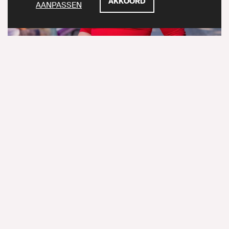
AKKOORD
AANPASSEN
Isabel Bos
Raadslid