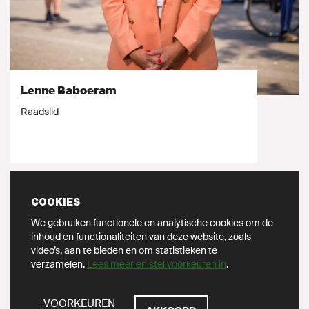
Lenne Baboeram
Raadslid
COOKIES
We gebruiken functionele en analytische cookies om de
inhoud en functionaliteiten van deze website, zoals
video’s, aan te bieden en om statistieken te
verzamelen.
Lees meer en stel voorkeuren in
.
ZOEKEN
VOORKEUREN