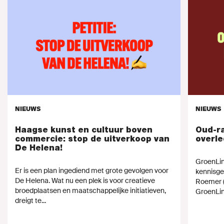
NIEUWS
NIEUWS
Haagse kunst en cultuur boven
Oud-ra
commercie: stop de uitverkoop van
overl
De Helena!
GroenLin
Er is een plan ingediend met grote gevolgen voor
kennisge
De Helena. Wat nu een plek is voor creatieve
Roemer (
broedplaatsen en maatschappelijke initiatieven,
GroenLin
dreigt te...